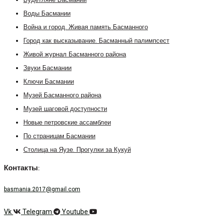
Будетляне Басмании
Воды Басмании
Война и город. Живая память Басманного
Город как высказывание. Басманный палимпсест
Живой журнал Басманного района
Звуки Басмании
Ключи Басмании
Музей Басманного района
Музей шаговой доступности
Новые петровские ассамблеи
По страницам Басмании
Столица на Яузе. Прогулки за Кукуй
Контакты:
basmania.2017@gmail.com
Vk
Telegram
Youtube