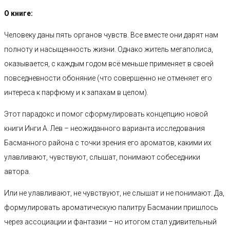
О книге:
Человеку даны пять органов чувств. Все вместе они дарят нам
полноту и насыщенность жизни. Однако житель мегаполиса,
оказывается, с каждым годом всё меньше применяет в своей
повседневности обоняние (что совершенно не отменяет его
интереса к парфюму и к запахам в целом).
Этот парадокс и помог сформулировать концепцию новой
книги Инги А. Лев – неожиданного варианта исследования
Басманного района с точки зрения его ароматов, какими их
улавливают, чувствуют, слышат, понимают собеседники
автора.
Или не улавливают, не чувствуют, не слышат и не понимают. Да,
формулировать ароматическую палитру Басмании пришлось
через ассоциации и фантазии – но итогом стал удивительный