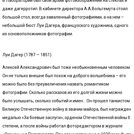
В Лаборатории был свой архив фотоизображений на стеклах и
даже дагерротип. В кабинете директора А.А.Вольгемута стоял
большой стол, всегда заваленный фотографиями, а на нем –
небольшой бюст Луи Дагера, французского художника, одного
из основоположников фотографии.
Луи Дагер (1787 — 1851)
Алексей Александрович был тоже необыкновенным человеком.
Он не только внешне был похож на доброго волшебника – его
можно было без преувеличения назвать романтиком
фотографии. Сколько рассказов из его долгой жизни можно
было услышать, сколько событий и имен… Он прошел танкистом
Великую Отечественную войну в звании майора, был награжден
медалью «За боевые заслуги», орденом Отечественной войны II
степени, а после войны работал фоторедактором в журнале