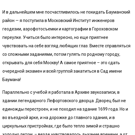
И в дальнейшем мне посчастливилось не покидать Бауманский
район
—
я поступила в Московский Институт инженеров
геодезии, аэрофотосъемки и картографии в Гороховском
переулке. Учиться было интересно, но еще приятнее
чувствовать на себе взгляд любящих глаз. Вместе справляться
со сложными заданиями, потом гулять по родному городу,
открывать для себя Москву! А самое приятное – это сдать
очередной экзамен и всей группой закатиться в Сад имени
Баумана!
Параллельно с учебой я работала в Архиве звукозаписи, в
здании легендарного Лефортовского дворца. Дворец был не
единожды перестроен, и не походил на здание 1699 года. Но и
во въездной арке, и на дорожке до главного здания, и в
циркульных пристройках, где было тепло зимой и страшно
холодно летом, – везде чувствовалось дыхание времени, а от