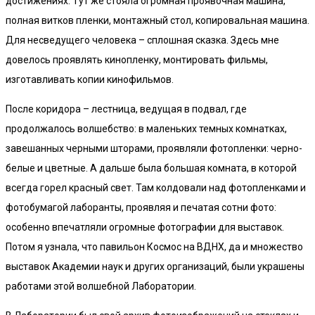
достижениях. Тут же стояла огромная проявочная машина,
полная витков пленки, монтажный стол, копировальная машина.
Для несведущего человека – сплошная сказка. Здесь мне
довелось проявлять кинопленку, монтировать фильмы,
изготавливать копии кинофильмов.
После коридора – лестница, ведущая в подвал, где
продолжалось волшебство: в маленьких темных комнатках,
завешанных черными шторами, проявляли фотопленки: черно-
белые и цветные. А дальше была большая комната, в которой
всегда горел красный свет. Там колдовали над фотопленками и
фотобумагой лаборанты, проявляя и печатая сотни фото:
особенно впечатляли огромные фотографии для выставок.
Потом я узнала, что павильон Космос на ВДНХ, да и множество
выставок Академии наук и других организаций, были украшены
работами этой волшебной Лаборатории.