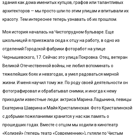
здания как дома именитых купцов, графов или талантливых
архитекторов — мы просто шли по этим улицам и впитывали их
красоту. Тем интереснее теперь узнавать об их прошлом.
Моя история началась на Чистопрудном бульваре. Еще
школьницей я приезжала сюда к отцу на работу, в одно из
отделений Городской фабрики фоторабот на улице
Чернышевского, 17. Сейчас это улица Покровка. Отец, ветеран
Великой Отечественной войны, не любил вспоминать о
тяжелейших боях и невзгодах, а умел радоваться мирной
жизни. И меня научил тому же. По роду своей деятельности он
фотографировал и обрабатывал снимки, и иногда к нему
приходили известные люди: актриса Марина Ладынина, певицы
Екатерина Шаврина и Майя Кристалинская. Фото Кристалинской
с добрыми пожеланиями хранится у нас как память о
прошедших годах. Вместе с отцом мы ходили в кинотеатр
«Колизей» (теперь театр «Современник»), гуляли по Чистым