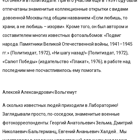
«Огонек» и в Политиздате. При его участии еще в 1939 году были
отпечатаны знаменитые коллекционные открытки с видами
довоенной Москвы под общим названием «Если любишь, то
храни, а не любишь – изорви». Кроме того, он был автором и
составителем многих известных фотоальбомов: «Подвиг
народа. Памятники Великой Отечественной войны, 1941–1945
гг.» (Политиздат, 1972), «Ни шагу назад!» (Политиздат, 1972),
«Салют Победы» (издательство «Плакат», 1976); в работе над
последним мне посчастливилось ему помогать.
Алексей Александрович Вольгемут
А сколько известных людей приходили в Лабораторию!
Заглядывали просто, по-соседски, знаменитые военные
фотокорреспонденты: Георгий Анатольевич Зельма, Дмитрий
Николаевич Бальтерманц, Евгений Ананьевич Халдей… Мы