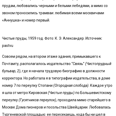
прудам, любовались черными и белыми лебедями, а мимо со
звоном проносились трамваи: любимая всеми москвичами
«Аннушка» и номер первый.
Чистые пруды, 1959 год. Фото: К. Э. Александер. Источник:
pastvu
Совсем рядом, на втором этаже здания, примыкавшего к
Почтамту, располагалось издательство “Связь”
(Чистопрудный
бульвар, 2)
, где я начала трудовую биографию в должности
корректора. Но работала я в типографии издательства, в доме
номер 7 по переулку Стопани
(Огородная слобода)
. Каждое утро
я шла от метро Кировская
(Чистые пруды)
по Большевистскому
переулку
(Гусятников переулок)
, проходила мимо старейшего в
Москве Дома пионеров и посольства Швейцарии. Любовалась
Тургеневской площадью: ее пересекаешь, куда бы ни шел в