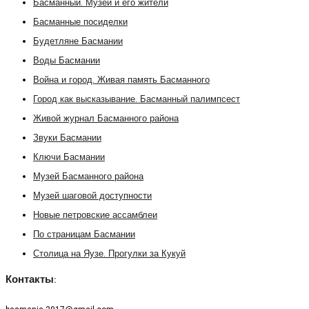
Басманный. Музей и его жители
Басманные посиделки
Будетляне Басмании
Воды Басмании
Война и город. Живая память Басманного
Город как высказывание. Басманный палимпсест
Живой журнал Басманного района
Звуки Басмании
Ключи Басмании
Музей Басманного района
Музей шаговой доступности
Новые петровские ассамблеи
По страницам Басмании
Столица на Яузе. Прогулки за Кукуй
Контакты: