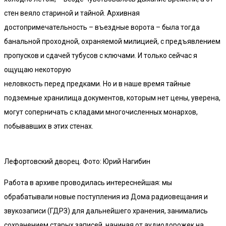
стен веяло стариной и тайной. Архивная
достопримечательность – въездные ворота – была тогда
банальной проходной, охраняемой милицией, с предъявлением
пропусков и сдачей тубусов с ключами. И только сейчас я
ощущаю некоторую
неловкость перед предками. Но и в наше время тайные
подземные хранилища документов, которым нет цены, уверена,
могут соперничать с кладами многочисленных монархов,
побывавших в этих стенах.
Лефортовский дворец. Фото: Юрий Нагибин
Работа в архиве проводилась интереснейшая: мы
обрабатывали новые поступления из Дома радиовещания и
звукозаписи (ГДРЗ) для дальнейшего хранения, занимались
сохранением старых записей, начиная от аудиодорожек на