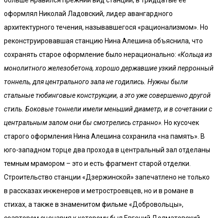
оформлял Николай Ладовский, лидер авангардного
архитектурного течения, называвшегося «рационализмом». Но
реконструировавшая станцию Нина Алешина объяснила, что
сохранять старое оформление было нерационально:
«Кольца из
монолитного железобетона, хорошо державшие узкий перронный
тоннель, для центрального зала не годились. Нужны были
стальные тюбинговые конструкции, а это уже совершенно другой
стиль. Боковые тоннели имели меньший диаметр, и в сочетании с
центральным залом они бы смотрелись странно»
. Но кусочек
старого оформления Нина Алешина сохранила «на память». В
юго-западном торце два прохода в центральный зал отделаны
темным мрамором – это и есть фрагмент старой отделки.
Строительство станции «Дзержинской» запечатлено не только
в рассказах инженеров и метростроевцев, но и в романе в
стихах, а также в знаменитом фильме «Добровольцы»,
соавтором сценария к которому был Евгений Долматовский.