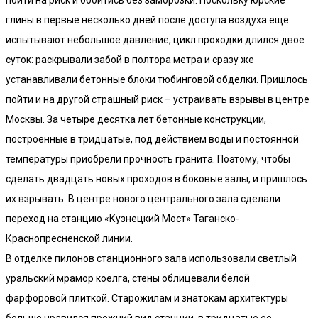
глины в первые несколько дней после доступа воздуха еще
испытывают небольшое давление, цикл проходки длился двое
суток: раскрывали забой в полтора метра и сразу же
устанавливали бетонные блоки тюбинговой обделки. Пришлось
пойти и на другой страшный риск – устраивать взрывы в центре
Москвы. За четыре десятка лет бетонные конструкции,
построенные в тридцатые, под действием воды и постоянной
температуры приобрели прочность гранита. Поэтому, чтобы
сделать двадцать новых проходов в боковые залы, и пришлось
их взрывать. В центре нового центрального зала сделали
переход на станцию «Кузнецкий Мост» Таганско-
Краснопресненской линии.
В отделке пилонов станционного зала использовали светлый
уральский мрамор коелга, стены облицевали белой
фарфоровой плиткой. Старожилам и знатокам архитектуры
больше нравился прежний вид станции, в тридцатые ее