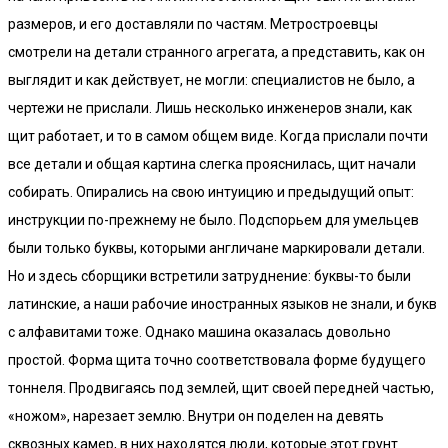
размеров, и его доставляли по частям. Метростроевцы
смотрели на детали странного агрегата, а представить, как он
выглядит и как действует, не могли: специалистов не было, а
чертежи не прислали. Лишь несколько инженеров знали, как
щит работает, и то в самом общем виде. Когда прислали почти
все детали и общая картина слегка прояснилась, щит начали
собирать. Опирались на свою интуицию и предыдущий опыт:
инструкции по-прежнему не было. Подспорьем для умельцев
были только буквы, которыми англичане маркировали детали.
Но и здесь сборщики встретили затруднение: буквы-то были
латинские, а наши рабочие иностранных языков не знали, и букв
с алфавитами тоже. Однако машина оказалась довольно
простой. Форма щита точно соответствовала форме будущего
тоннеля. Продвигаясь под землей, щит своей передней частью,
«ножом», нарезает землю. Внутри он поделен на девять
сквозных камер, в них находятся люди, которые этот грунт