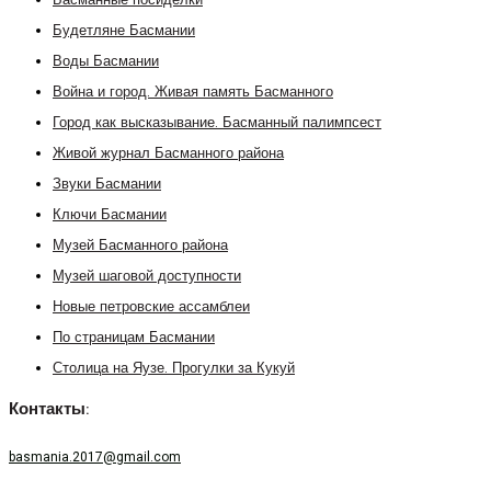
Басманные посиделки
Будетляне Басмании
Воды Басмании
Война и город. Живая память Басманного
Город как высказывание. Басманный палимпсест
Живой журнал Басманного района
Звуки Басмании
Ключи Басмании
Музей Басманного района
Музей шаговой доступности
Новые петровские ассамблеи
По страницам Басмании
Столица на Яузе. Прогулки за Кукуй
Контакты:
basmania.2017@gmail.com