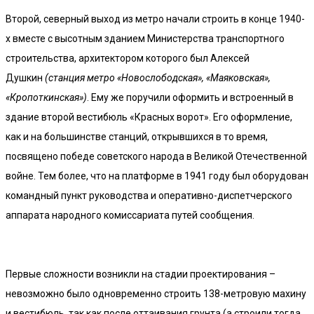
Второй, северный выход из метро начали строить в конце 1940-
х вместе с высотным зданием Министерства транспортного
строительства, архитектором которого был Алексей
Душкин
(станция метро «Новослободская», «Маяковская»,
«Кропоткинская»)
. Ему же поручили оформить и встроенный в
здание второй вестибюль «Красных ворот». Его оформление,
как и на большинстве станций, открывшихся в то время,
посвящено победе советского народа в Великой Отечественной
войне. Тем более, что на платформе в 1941 году был оборудован
командный пункт руководства и оперативно-диспетчерского
аппарата народного комиссариата путей сообщения.
Первые сложности возникли на стадии проектирования –
невозможно было одновременно строить 138-метровую махину
и вестибюль, так как после оттаивания грунта (а строили тогда