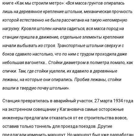
книге «Как мы строили метро»:
«Вся масса грунтов опиралась
лишь на деревянное крепление штольни, механическая прочность
которой естественно не была рассчитана на такую непомерную
нагрузку. Кровля штолен начала садиться, вся масса пород на
станции пришла в движение, отдельные элементы крепления
начали выбывать из строя. Транспортные штольни сверху и с
боков сдавило настолько, что по ним с трудом проходила даже
небольшая вагонетка… Стойки диаметром в полметра ломало, как
спички. Там, где стойки уцелели, их вдавило в деревянные
лежаны, на которые они опирались. Пробив лежаны, стойки
вошли в твердую почву штольни».
Станция превратилась в аварийный участок. 27 марта 1934 года
на экстренном совещании у Кагановича самые осторожные
инженеры предлагали отказаться от ее строительства вовсе,
оставив только тоннель для проезда поездов. Другие
предлагали изменить маршрут. Но маршрут был уже разработан