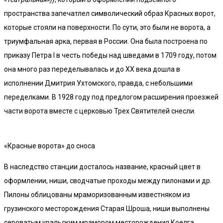
пространства запечатлел символический образ Красных ворот,
которые стояли на поверхности. По сути, это были не ворота, а
триумфальная арка, первая в России. Она была построена по
приказу Петра I в честь победы над шведами в 1709 году, потом
она много раз переделывалась и до XX века дошла в
исполнении Дмитрия Ухтомского, правда, с небольшими
переделками. В 1928 году под предлогом расширения проезжей
части ворота вместе с церковью Трех Святителей снесли.
«Красные ворота» до сноса
В наследство станции досталось название, красный цвет в
оформлении, ниши, сводчатые проходы между пилонами и др.
Пилоны облицованы мраморизованным известняком из
грузинского месторождения Старая Шроша, ниши выполнены
сероватым уральским мрамором месторождения Коелга,