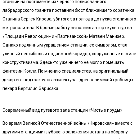
станции на постаменте из черного полированного
лабрадорского гранита поставили бюст ближайшего соратника
Сталина Сергея Кирова, убитого за полгода до пуска столичного
метрополитена. В бронзе работу выполнил автор скульптур на
«Площади Революции» и «Партизанской» Матвей Манизер.
Однако подлинным украшением станции, ее символом, стал
уличный вестибюль и подземный коридор, сооруженные в стиле
конструктивизма. Здесь-то уже ничего не могло помешать
фантазии Колли. По мнению специалистов, на оригинальный
декор его подтолкнула архитектура…древнеримской гробницы
пекаря Вергилия Эврисака.
Современный вид путевого зала станции «Чистые пруды»
Во время Великой Отечественной войны «Кировская» вместе с
другими станциями глубокого заложения встала на оборону