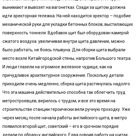
вынимают и вывозят на вагонетках. Сзади за щитом должна
идти эректорная тележка. На ней находится эректор – подобие
механической руки для укладки бетонных блоков, выстилающих
поверхность тоннеля. Вдобавок щит был оборудован камерой
сжатого воздуха: увеличивая внутри щита давление, можно
было работать, не боясь плывуна. Для сборки щита выбрали
место возле Китайгородской стены, напротив Большого театра.
И люди глазели на огромное железное чудище, как на
причудливое архитектурное сооружение. Поскольку детали
приходили очень медленно, сборка щита растянулась надолго.
Что эта машина действительно способна так облегчить труд
метростроевцев, верилось с трудом, и все это время на
строительстве станции героически вели ручную проходку. Уже
через месяц после начала работы английского щита, в метро
появился второй щит, советский – его в срочном порядке
делали по образцу английского. Едва освоив работу на щитах,