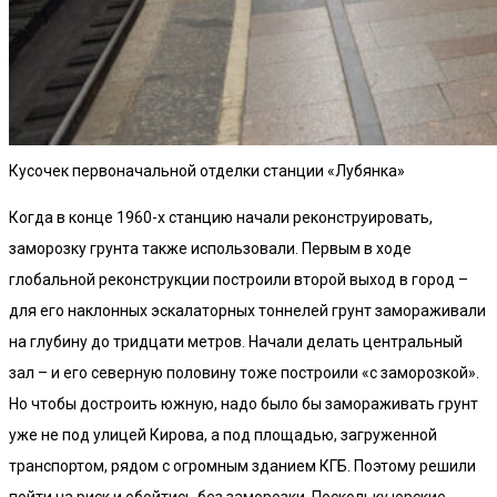
Кусочек первоначальной отделки станции «Лубянка»
Когда в конце 1960-х станцию начали реконструировать,
заморозку грунта также использовали. Первым в ходе
глобальной реконструкции построили второй выход в город –
для его наклонных эскалаторных тоннелей грунт замораживали
на глубину до тридцати метров. Начали делать центральный
зал – и его северную половину тоже построили «с заморозкой».
Но чтобы достроить южную, надо было бы замораживать грунт
уже не под улицей Кирова, а под площадью, загруженной
транспортом, рядом с огромным зданием КГБ. Поэтому решили
пойти на риск и обойтись без заморозки. Поскольку юрские