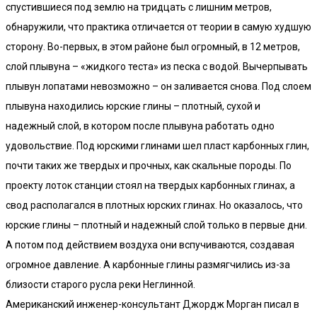
спустившиеся под землю на тридцать с лишним метров,
обнаружили, что практика отличается от теории в самую худшую
сторону. Во-первых, в этом районе был огромный, в 12 метров,
слой плывуна – «жидкого теста» из песка с водой. Вычерпывать
плывун лопатами невозможно – он заливается снова. Под слоем
плывуна находились юрские глины – плотный, сухой и
надежный слой, в котором после плывуна работать одно
удовольствие. Под юрскими глинами шел пласт карбонных глин,
почти таких же твердых и прочных, как скальные породы. По
проекту лоток станции стоял на твердых карбонных глинах, а
свод располагался в плотных юрских глинах. Но оказалось, что
юрские глины – плотный и надежный слой только в первые дни.
А потом под действием воздуха они вспучиваются, создавая
огромное давление. А карбонные глины размягчились из-за
близости старого русла реки Неглинной.
Американский инженер-консультант Джордж Морган писал в