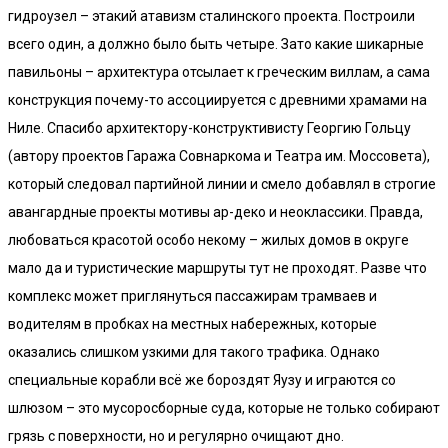
гидроузел – этакий атавизм сталинского проекта. Построили
всего один, а должно было быть четыре. Зато какие шикарные
павильоны – архитектура отсылает к греческим виллам, а сама
конструкция почему-то ассоциируется с древними храмами на
Ниле. Спасибо архитектору-конструктивисту Георгию Гольцу
(автору проектов Гаража Совнаркома и Театра им. Моссовета),
который следовал партийной линии и смело добавлял в строгие
авангардные проекты мотивы ар-деко и неоклассики. Правда,
любоваться красотой особо некому – жилых домов в округе
мало да и туристические маршруты тут не проходят. Разве что
комплекс может приглянуться пассажирам трамваев и
водителям в пробках на местных набережных, которые
оказались слишком узкими для такого трафика. Однако
специальные корабли всё же бороздят Яузу и играются со
шлюзом – это мусоросборные суда, которые не только собирают
грязь с поверхности, но и регулярно очищают дно.